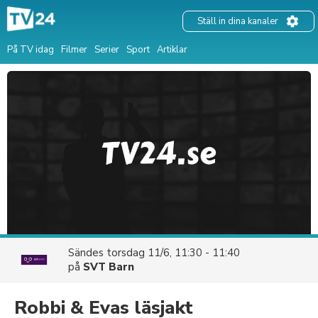
Ställ in dina kanaler
På TV idag
Filmer
Serier
Sport
Artiklar
Sändes
torsdag 11/6, 11:30 - 11:40
på
SVT Barn
Robbi & Evas läsjakt