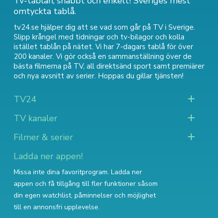
Tv-tablån, snabbt och enkelt! Sveriges mest
omtyckta tablå.
tv24.se hjälper dig att se vad som går på TV i Sverige.
Slipp krångel med tidningar och tv-bilagor och kolla
istället tablån på nätet. Vi har 7-dagars tablå för över
200 kanaler. Vi gör också en sammanställning över
de
bästa filmerna på TV
,
all direktsänd sport
samt
premiärer
och nya avsnitt av serier
. Hoppas du gillar tjänsten!
TV24
TV kanaler
Filmer & serier
Ladda ner appen!
Missa inte dina favoritprogram. Ladda ner
appen och få tillgång till fler funktioner såsom
din egen watchlist, påminnelser och möjlighet
till en annonsfri upplevelse.