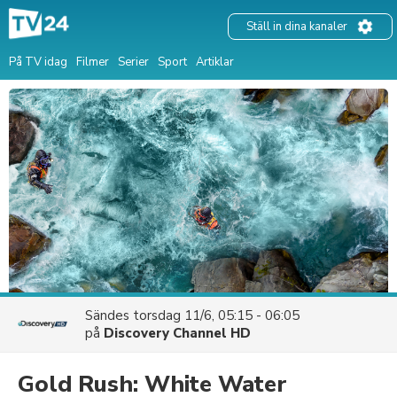
Ställ in dina kanaler
På TV idag
Filmer
Serier
Sport
Artiklar
Sändes
torsdag 11/6, 05:15 - 06:05
på
Discovery Channel HD
Gold Rush: White Water