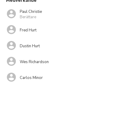
Medverkande
Paul Christie
Berättare
Fred Hurt
Dustin Hurt
Wes Richardson
Carlos Minor