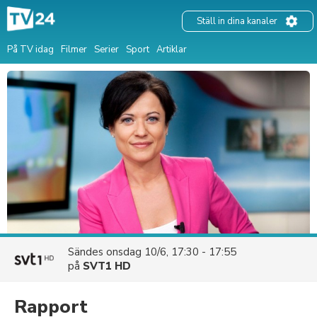
Ställ in dina kanaler
På TV idag
Filmer
Serier
Sport
Artiklar
Sändes
onsdag 10/6, 17:30 - 17:55
på
SVT1 HD
Rapport