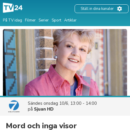
Ställ in dina kanaler
På TV idag
Filmer
Serier
Sport
Artiklar
Sändes
onsdag 10/6, 13:00 - 14:00
på
Sjuan HD
Mord och inga visor