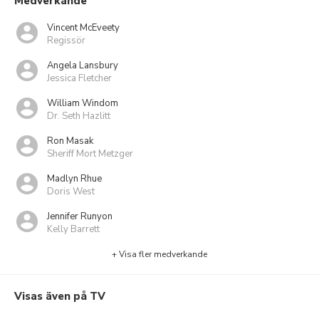
Medverkande
Vincent McEveety
Regissör
Angela Lansbury
Jessica Fletcher
William Windom
Dr. Seth Hazlitt
Ron Masak
Sheriff Mort Metzger
Madlyn Rhue
Doris West
Jennifer Runyon
Kelly Barrett
+ Visa fler medverkande
Visas även på TV