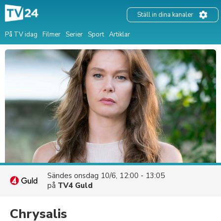
Ställ in dina kanaler
På TV idag
Filmer
Serier
Sport
Artiklar
Sändes
onsdag 10/6, 12:00 - 13:05
på
TV4 Guld
Chrysalis