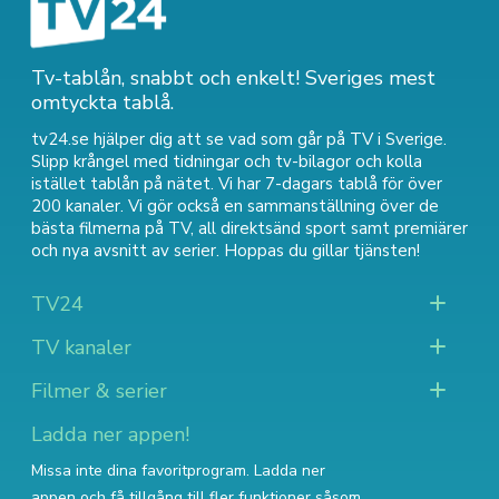
Tv-tablån, snabbt och enkelt! Sveriges mest
omtyckta tablå.
tv24.se hjälper dig att se vad som går på TV i Sverige.
Slipp krångel med tidningar och tv-bilagor och kolla
istället tablån på nätet. Vi har 7-dagars tablå för över
200 kanaler. Vi gör också en sammanställning över
de
bästa filmerna på TV
,
all direktsänd sport
samt
premiärer
och nya avsnitt av serier
. Hoppas du gillar tjänsten!
TV24
TV kanaler
Filmer & serier
Ladda ner appen!
Missa inte dina favoritprogram. Ladda ner
appen och få tillgång till fler funktioner såsom