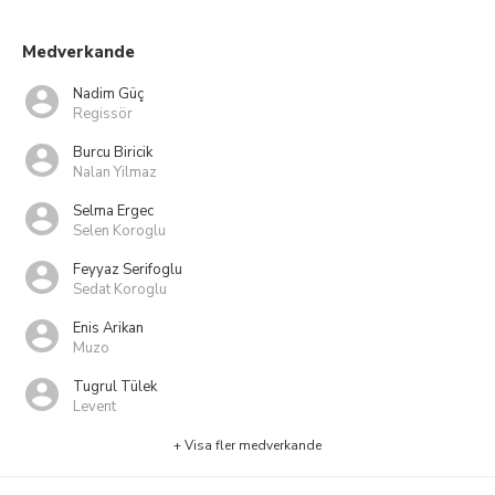
Medverkande
Nadim Güç
Regissör
Burcu Biricik
Nalan Yilmaz
Selma Ergec
Selen Koroglu
Feyyaz Serifoglu
Sedat Koroglu
Enis Arikan
Muzo
Tugrul Tülek
Levent
+ Visa fler medverkande