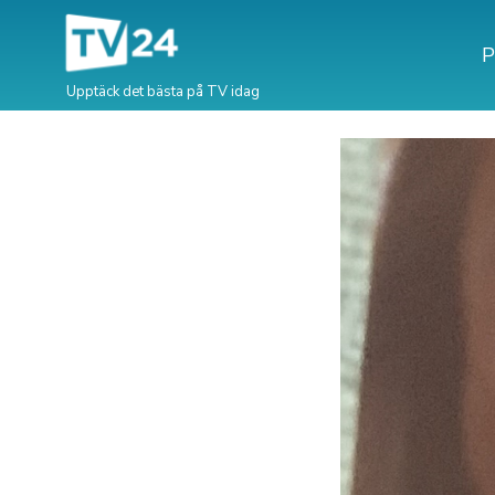
P
Upptäck det bästa på TV idag