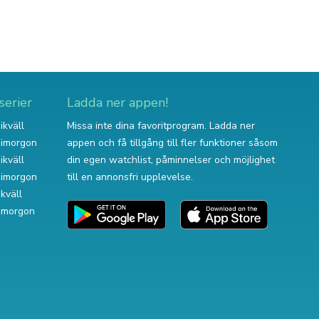
serier
Ladda ner appen!
ikväll
Missa inte dina favoritprogram. Ladda ner
v imorgon
appen och få tillgång till fler funktioner såsom
ikväll
din egen watchlist, påminnelser och möjlighet
v imorgon
till en annonsfri upplevelse.
ikväll
 imorgon