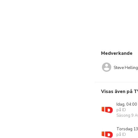
Medverkande
Steve Helling
Visas även på T
Idag, 04:00
på ID
Säsong 9 Av
Torsdag 13
på ID