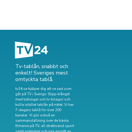
Tv-tablån, snabbt och
enkelt! Sveriges mest
omtyckta tablå.
tv24.se hjälper dig att se vad som
går på TV i Sverige. Slipp krångel
med tidningar och tv-bilagor och
kolla istället tablån på nätet. Vi har
7-dagars tablå för över 200
kanaler. Vi gör också en
sammanställning över
de bästa
filmerna på TV
,
all direktsänd sport
samt
premiärer och nya avsnitt av