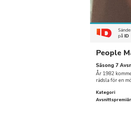
Sänd
på
ID
People Ma
Säsong 7 Avsn
År 1982 kommer 
rädsla för en mö
Kategori
Avsnittspremiä