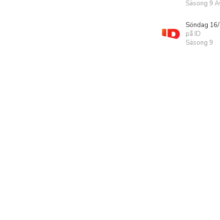
Säsong 9 Av
Söndag 16/
på ID
Säsong 9