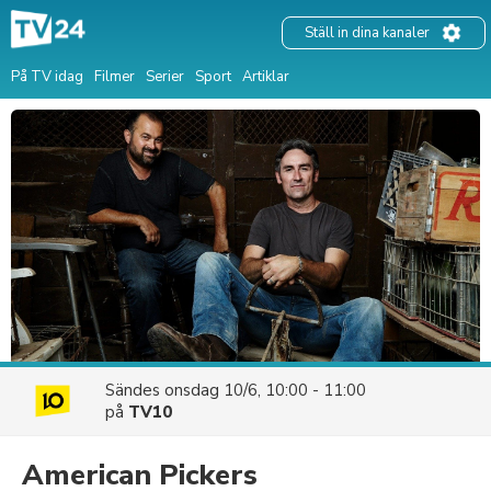
Ställ in dina kanaler
På TV idag
Filmer
Serier
Sport
Artiklar
Sändes
onsdag 10/6, 10:00 - 11:00
på
TV10
American Pickers