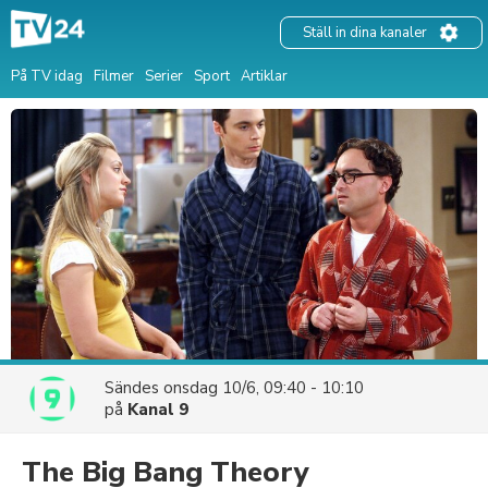
Ställ in dina kanaler
På TV idag
Filmer
Serier
Sport
Artiklar
Sändes
onsdag 10/6, 09:40 - 10:10
på
Kanal 9
The Big Bang Theory