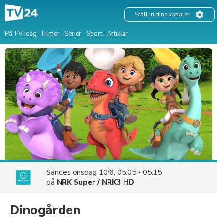
Ställ in dina kanaler
På TV idag
Filmer
Serier
Sport
Artiklar
Sändes
onsdag 10/6, 05:05 - 05:15
på
NRK Super / NRK3 HD
Dinogården