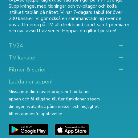
tv24.se hjälper dig att se vad som går på TV i Sverige.
Slipp krångel med tidningar och tv-bilagor och kolla
istället tablån på nätet. Vi har 7-dagars tablå för över
200 kanaler. Vi gör också en sammanställning över
de
bästa filmerna på TV
,
all direktsänd sport
samt
premiärer
och nya avsnitt av serier
. Hoppas du gillar tjänsten!
TV24
TV kanaler
Filmer & serier
Ladda ner appen!
Missa inte dina favoritprogram. Ladda ner
appen och få tillgång till fler funktioner såsom
din egen watchlist, påminnelser och möjlighet
till en annonsfri upplevelse.