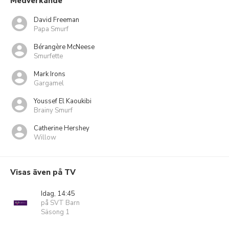
Medverkande
David Freeman
Papa Smurf
Bérangère McNeese
Smurfette
Mark Irons
Gargamel
Youssef El Kaoukibi
Brainy Smurf
Catherine Hershey
Willow
Visas även på TV
Idag, 14:45
på SVT Barn
Säsong 1