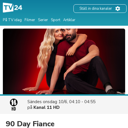
Ställ in dina kanaler
På TV idag
Filmer
Serier
Sport
Artiklar
Sändes
onsdag 10/6, 04:10 - 04:55
på
Kanal 11 HD
90 Day Fiance