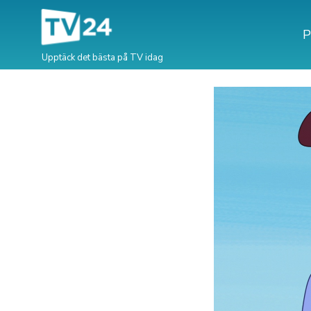
P
Upptäck det bästa på TV idag