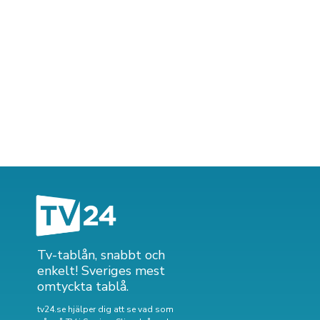
Tv-tablån, snabbt och
enkelt! Sveriges mest
omtyckta tablå.
tv24.se hjälper dig att se vad som