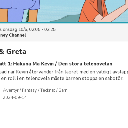
es
onsdag 10/6, 02:05 - 02:25
sney Channel
& Greta
itt 1: Hakuna Ma Kevin / Den stora telenovelan
ssad när Kevin återvänder från lägret med en väldigt avslap
r en roll i en telenovela måste barnen stoppa en sabotör.
Äventyr / Fantasy / Tecknat / Barn
r
2024-09-14