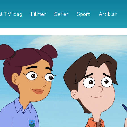
å TV idag
Filmer
Serier
Sport
Artiklar