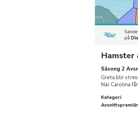
Sänd
på
Di
Hamster 
Säsong 2 Avsn
Greta blir stre
När Carolina få
Kategori
Avsnittspremiä