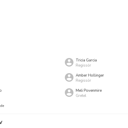
Tricia Garcia
Regissör
Amber Hollinger
Regissör
o
Meli Povenmire
Gretel
nde
V