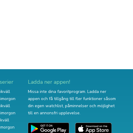
serier
Ladda ner appen!
ikväll
Missa inte dina favoritprogram. Ladda ner
v imorgon
appen och få tillgång till fler funktioner såsom
ikväll
din egen watchlist, påminnelser och möjlighet
v imorgon
till en annonsfri upplevelse.
ikväll
 imorgon