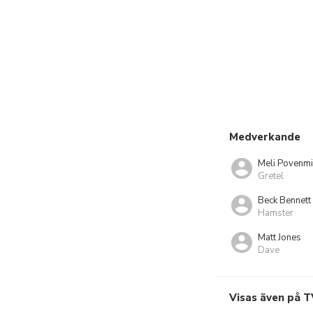
Medverkande
Meli Povenmi
Gretel
Beck Bennett
Hamster
Matt Jones
Dave
Visas även på T