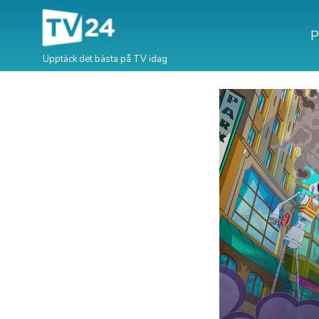
P
Upptäck det bästa på TV idag