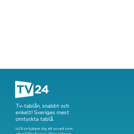
Tv-tablån, snabbt och
enkelt! Sveriges mest
omtyckta tablå.
tv24.se hjälper dig att se vad som