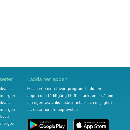
serier
Ladda ner appen!
ikväll
Missa inte dina favoritprogram. Ladda ner
v imorgon
appen och få tillgång till fler funktioner såsom
ikväll
din egen watchlist, påminnelser och möjlighet
v imorgon
till en annonsfri upplevelse.
ikväll
 imorgon