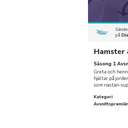
Sänd
på
Di
Hamster 
Säsong 1 Avsn
Greta och henne
hjältar på jorde
som nästan-sup
Kategori
Avsnittspremiä