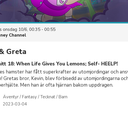
es
onsdag 10/6, 00:35 - 00:55
sney Channel
& Greta
itt 18: When Life Gives You Lemons; Self- HEELP!
s hamster har fått superkrafter av utomjordingar och ansv
n! Gretas bror, Kevin, blev förbisedd av utomjordingarna och 
erhjälte. Men han är ofta hjärnan bakom uppdragen.
Äventyr / Fantasy / Tecknat / Barn
r
2023-03-04