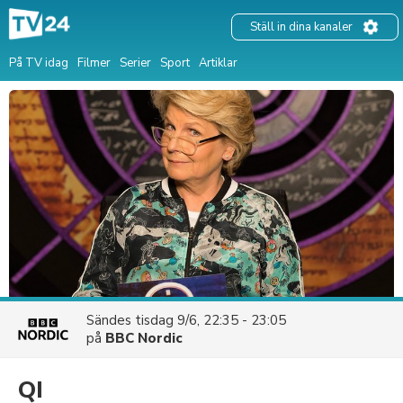
Ställ in dina kanaler
På TV idag
Filmer
Serier
Sport
Artiklar
Sändes
tisdag 9/6, 22:35 - 23:05
på
BBC Nordic
QI