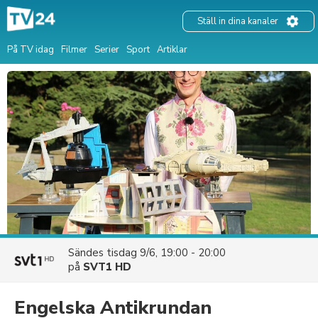
Ställ in dina kanaler
På TV idag
Filmer
Serier
Sport
Artiklar
Sändes
tisdag 9/6, 19:00 - 20:00
på
SVT1 HD
Engelska Antikrundan