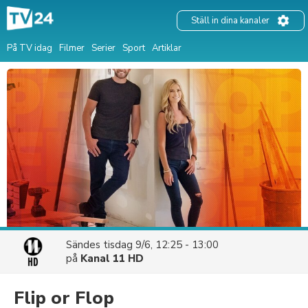
Ställ in dina kanaler
På TV idag
Filmer
Serier
Sport
Artiklar
Sändes
tisdag 9/6, 12:25 - 13:00
på
Kanal 11 HD
Flip or Flop