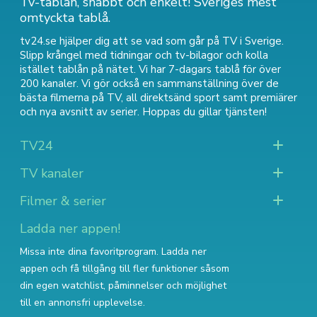
Tv-tablån, snabbt och enkelt! Sveriges mest
omtyckta tablå.
tv24.se hjälper dig att se vad som går på TV i Sverige.
Slipp krångel med tidningar och tv-bilagor och kolla
istället tablån på nätet. Vi har 7-dagars tablå för över
200 kanaler. Vi gör också en sammanställning över
de
bästa filmerna på TV
,
all direktsänd sport
samt
premiärer
och nya avsnitt av serier
. Hoppas du gillar tjänsten!
TV24
TV kanaler
Filmer & serier
Ladda ner appen!
Missa inte dina favoritprogram. Ladda ner
appen och få tillgång till fler funktioner såsom
din egen watchlist, påminnelser och möjlighet
till en annonsfri upplevelse.