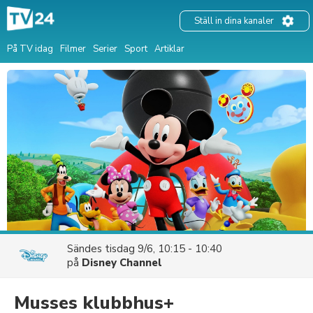
Ställ in dina kanaler
På TV idag
Filmer
Serier
Sport
Artiklar
Sändes
tisdag 9/6, 10:15 - 10:40
på
Disney Channel
Musses klubbhus+