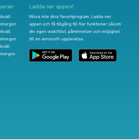
serier
Ladda ner appen!
ikväll
Missa inte dina favoritprogram. Ladda ner
v imorgon
appen och få tillgång till fler funktioner såsom
ikväll
din egen watchlist, påminnelser och möjlighet
v imorgon
till en annonsfri upplevelse.
ikväll
 imorgon