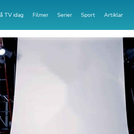
å TV idag
Filmer
Serier
Sport
Artiklar