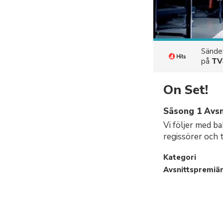
Sänd
på
TV
On Set!
Säsong 1 Avsn
Vi följer med ba
regissörer och t
Kategori
Avsnittspremiä