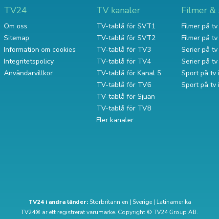
TV24
TV kanaler
Filmer & 
Om oss
TV-tablå för SVT1
Filmer på tv 
Sitemap
TV-tablå för SVT2
Filmer på t
Information om cookies
TV-tablå för TV3
Serier på tv 
Integritetspolicy
TV-tablå för TV4
Serier på t
Användarvillkor
TV-tablå för Kanal 5
Sport på tv 
TV-tablå för TV6
Sport på tv
TV-tablå för Sjuan
TV-tablå för TV8
Fler kanaler
TV24 i andra länder:
Storbritannien
|
Sverige
|
Latinamerika
TV24® är ett registrerat varumärke. Copyright © TV24 Group AB.