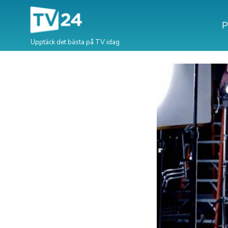
P
Upptäck det bästa på TV idag