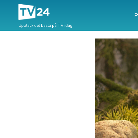
P
Upptäck det bästa på TV idag