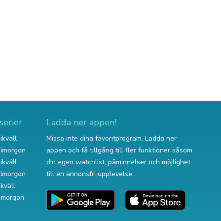
serier
Ladda ner appen!
ikväll
Missa inte dina favoritprogram. Ladda ner
v imorgon
appen och få tillgång till fler funktioner såsom
ikväll
din egen watchlist, påminnelser och möjlighet
v imorgon
till en annonsfri upplevelse.
ikväll
 imorgon