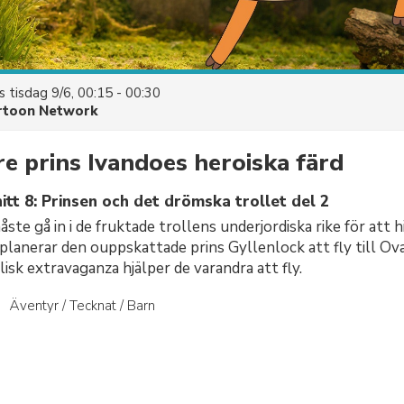
es
tisdag 9/6, 00:15 - 00:30
rtoon Network
e prins Ivandoes heroiska färd
tt 8: Prinsen och det drömska trollet del 2
ste gå in i de fruktade trollens underjordiska rike för att 
 planerar den ouppskattade prins Gyllenlock att fly till Ova
isk extravaganza hjälper de varandra att fly.
Äventyr / Tecknat / Barn