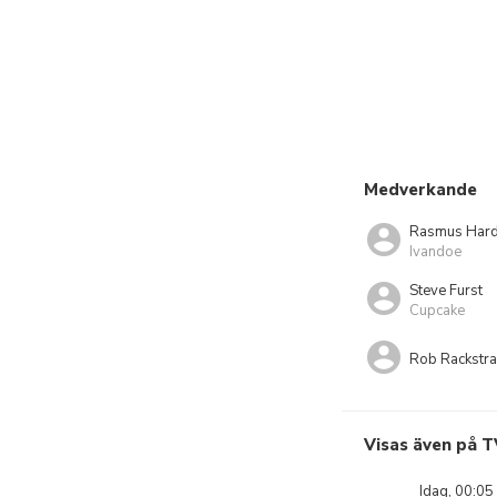
Medverkande
Rasmus Hard
Ivandoe
Steve Furst
Cupcake
Rob Rackstr
Visas även på T
Idag, 00:05