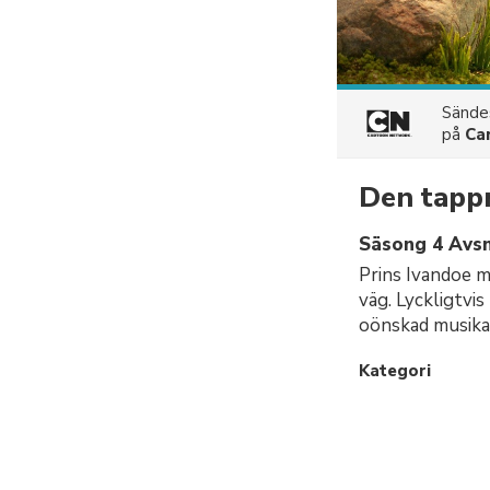
Sänd
på
Ca
Den tappr
Säsong 4 Avsni
Prins Ivandoe må
väg. Lyckligtvis
oönskad musikal
Kategori