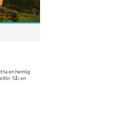
hitta en hemlig
nför. Så i en