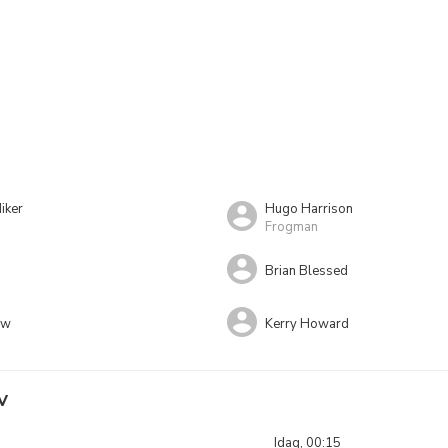
iker
Hugo Harrison
Frogman
Brian Blessed
aw
Kerry Howard
V
Idag, 00:15