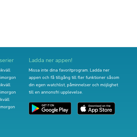
serier
Ladda ner appen!
ikväll
Missa inte dina favoritprogram. Ladda ner
v imorgon
appen och få tillgång till fler funktioner såsom
ikväll
din egen watchlist, påminnelser och möjlighet
v imorgon
till en annonsfri upplevelse.
ikväll
 imorgon