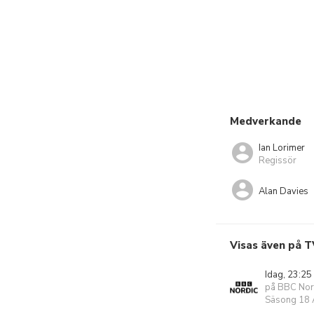
Medverkande
Ian Lorimer
Regissör
Alan Davies
Visas även på T
Idag, 23:25
på BBC Nor
Säsong 18 A