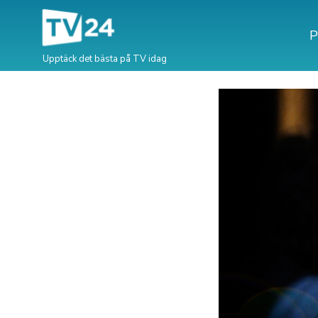
P
Upptäck det bästa på TV idag