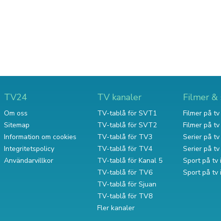
TV24
TV kanaler
Filmer & 
Om oss
TV-tablå för SVT1
Filmer på tv 
Sitemap
TV-tablå för SVT2
Filmer på t
Information om cookies
TV-tablå för TV3
Serier på tv 
Integritetspolicy
TV-tablå för TV4
Serier på t
Användarvillkor
TV-tablå för Kanal 5
Sport på tv 
TV-tablå för TV6
Sport på tv
TV-tablå för Sjuan
TV-tablå för TV8
Fler kanaler