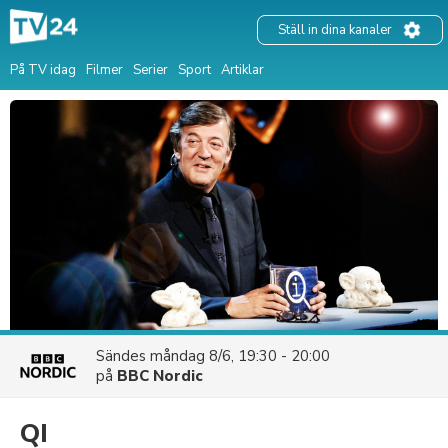
Ställ in dina kanaler
På TV idag
Filmer
Serier
Sport
Artiklar
Sändes
måndag 8/6, 19:30 - 20:00
på
BBC Nordic
QI