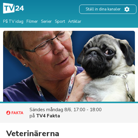
Ställ in dina kanaler
På TV idag
Filmer
Serier
Sport
Artiklar
Sändes
måndag 8/6, 17:00 - 18:00
på
TV4 Fakta
Veterinärerna