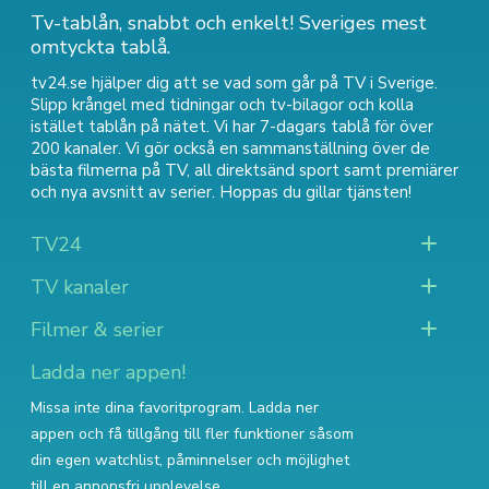
Tv-tablån, snabbt och enkelt! Sveriges mest
omtyckta tablå.
tv24.se hjälper dig att se vad som går på TV i Sverige.
Slipp krångel med tidningar och tv-bilagor och kolla
istället tablån på nätet. Vi har 7-dagars tablå för över
200 kanaler. Vi gör också en sammanställning över
de
bästa filmerna på TV
,
all direktsänd sport
samt
premiärer
och nya avsnitt av serier
. Hoppas du gillar tjänsten!
TV24
TV kanaler
Filmer & serier
Ladda ner appen!
Missa inte dina favoritprogram. Ladda ner
appen och få tillgång till fler funktioner såsom
din egen watchlist, påminnelser och möjlighet
till en annonsfri upplevelse.