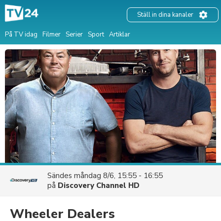
Ställ in dina kanaler
På TV idag
Filmer
Serier
Sport
Artiklar
Sändes
måndag 8/6, 15:55 - 16:55
på
Discovery Channel HD
Wheeler Dealers