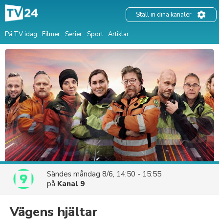
Ställ in dina kanaler
På TV idag
Filmer
Serier
Sport
Artiklar
Sändes
måndag 8/6, 14:50 - 15:55
på
Kanal 9
Vägens hjältar