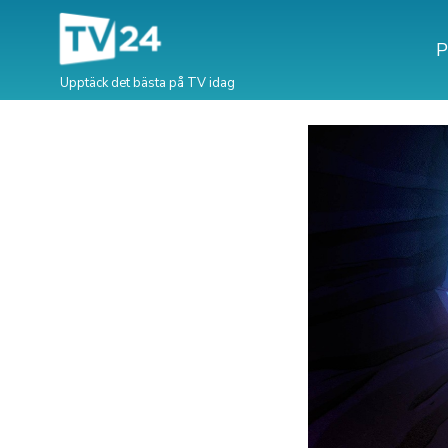
P
Upptäck det bästa på TV idag