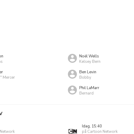
on
Noël Wells
ms
Kelsey Bern
er
Ben Levin
." Mercer
Bobby
Phil LaMarr
Bernard
V
Idag, 15:40
 Network
på Cartoon Network