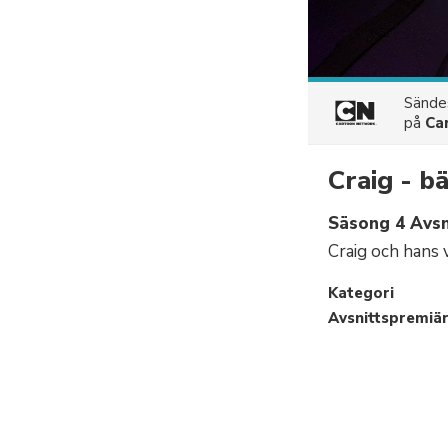
Sänd
på
Ca
Craig - b
Säsong 4 Avsn
Craig och hans 
Kategori
Avsnittspremiä