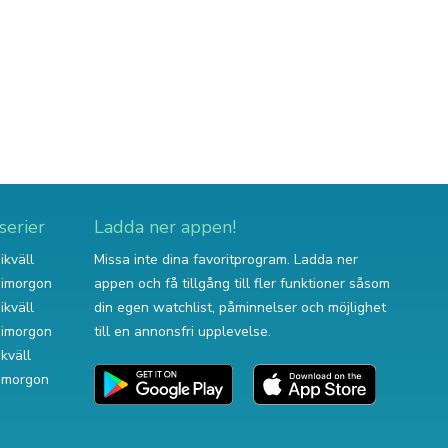
serier
Ladda ner appen!
ikväll
Missa inte dina favoritprogram. Ladda ner
v imorgon
appen och få tillgång till fler funktioner såsom
ikväll
din egen watchlist, påminnelser och möjlighet
v imorgon
till en annonsfri upplevelse.
ikväll
 imorgon