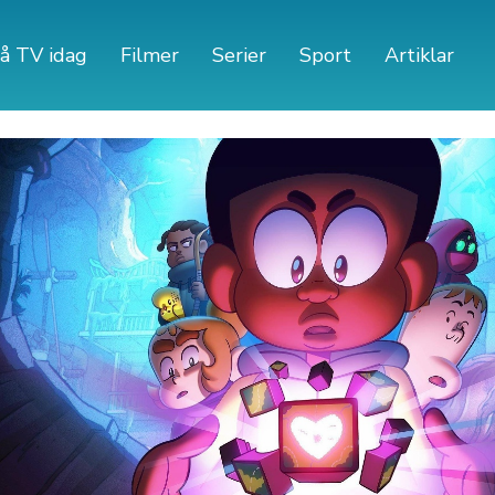
å TV idag
Filmer
Serier
Sport
Artiklar