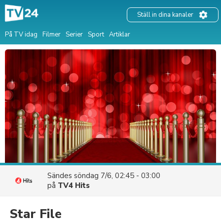
Ställ in dina kanaler
På TV idag
Filmer
Serier
Sport
Artiklar
Sändes
söndag 7/6, 02:45 - 03:00
på
TV4 Hits
Star File