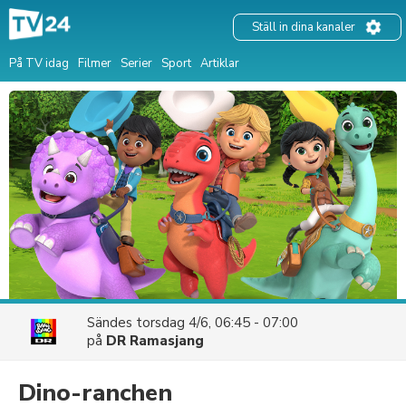
Ställ in dina kanaler
På TV idag
Filmer
Serier
Sport
Artiklar
Sändes
torsdag 4/6, 06:45 - 07:00
på
DR Ramasjang
Dino-ranchen