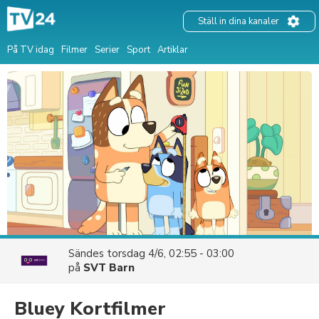
Ställ in dina kanaler
På TV idag
Filmer
Serier
Sport
Artiklar
Sändes
torsdag 4/6, 02:55 - 03:00
på
SVT Barn
Bluey Kortfilmer