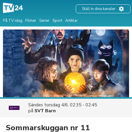
Ställ in dina kanaler
På TV idag
Filmer
Serier
Sport
Artiklar
Sändes
torsdag 4/6, 02:35 - 02:45
på
SVT Barn
Sommarskuggan nr 11