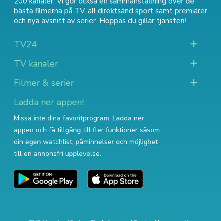
200 kanaler. Vi gör också en sammanställning över
de
bästa filmerna på TV
,
all direktsänd sport
samt
premiärer
och nya avsnitt av serier
. Hoppas du gillar tjänsten!
TV24
TV kanaler
Filmer & serier
Ladda ner appen!
Missa inte dina favoritprogram. Ladda ner
appen och få tillgång till fler funktioner såsom
din egen watchlist, påminnelser och möjlighet
till en annonsfri upplevelse.