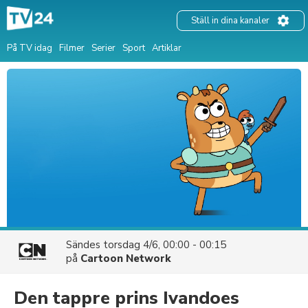
Ställ in dina kanaler
På TV idag
Filmer
Serier
Sport
Artiklar
Sändes
torsdag 4/6, 00:00 - 00:15
på
Cartoon Network
Den tappre prins Ivandoes