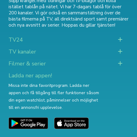
Slipp krångel med tidningar och tv-bilagor och kolla
istället tablån på nätet. Vi har 7-dagars tablå för över
200 kanaler. Vi gör också en sammanställning över
de
bästa filmerna på TV
,
all direktsänd sport
samt
premiärer
och nya avsnitt av serier
. Hoppas du gillar tjänsten!
TV24
TV kanaler
Filmer & serier
Ladda ner appen!
Missa inte dina favoritprogram. Ladda ner
appen och få tillgång till fler funktioner såsom
din egen watchlist, påminnelser och möjlighet
till en annonsfri upplevelse.