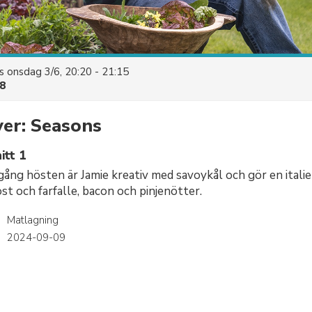
es
onsdag 3/6, 20:20 - 21:15
8
ver: Seasons
itt 1
igång hösten är Jamie kreativ med savoykål och gör en itali
st och farfalle, bacon och pinjenötter.
Matlagning
r
2024-09-09