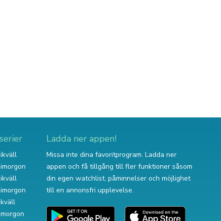
serier
Ladda ner appen!
ikväll
Missa inte dina favoritprogram. Ladda ner
v imorgon
appen och få tillgång till fler funktioner såsom
ikväll
din egen watchlist, påminnelser och möjlighet
v imorgon
till en annonsfri upplevelse.
ikväll
 imorgon