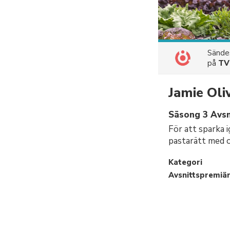
Sänd
på
TV
Jamie Oli
Säsong 3 Avsn
För att sparka 
pastarätt med o
Kategori
Avsnittspremiä