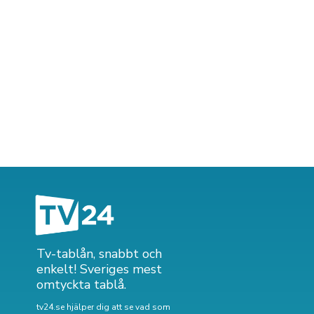
Tv-tablån, snabbt och
enkelt! Sveriges mest
omtyckta tablå.
tv24.se hjälper dig att se vad som