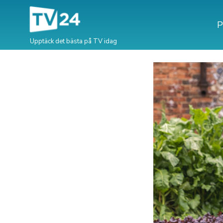
P
Upptäck det bästa på TV idag