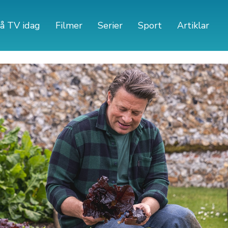
å TV idag
Filmer
Serier
Sport
Artiklar