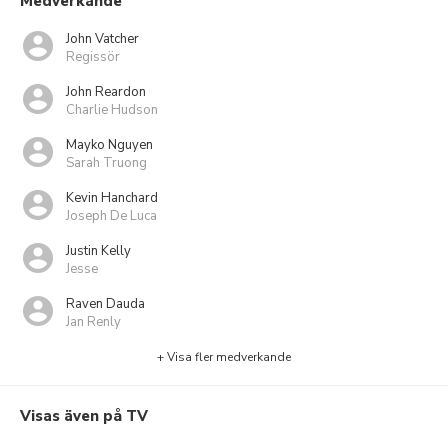
Medverkande
John Vatcher
Regissör
John Reardon
Charlie Hudson
Mayko Nguyen
Sarah Truong
Kevin Hanchard
Joseph De Luca
Justin Kelly
Jesse
Raven Dauda
Jan Renly
+ Visa fler medverkande
Visas även på TV