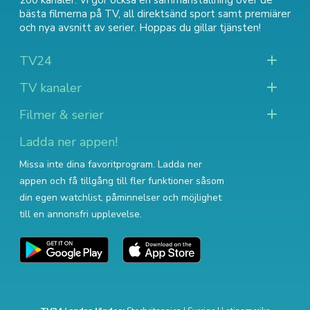
200 kanaler. Vi gör också en sammanställning över
de
bästa filmerna på TV
,
all direktsänd sport
samt
premiärer
och nya avsnitt av serier
. Hoppas du gillar tjänsten!
TV24
TV kanaler
Filmer & serier
Ladda ner appen!
Missa inte dina favoritprogram. Ladda ner
appen och få tillgång till fler funktioner såsom
din egen watchlist, påminnelser och möjlighet
till en annonsfri upplevelse.