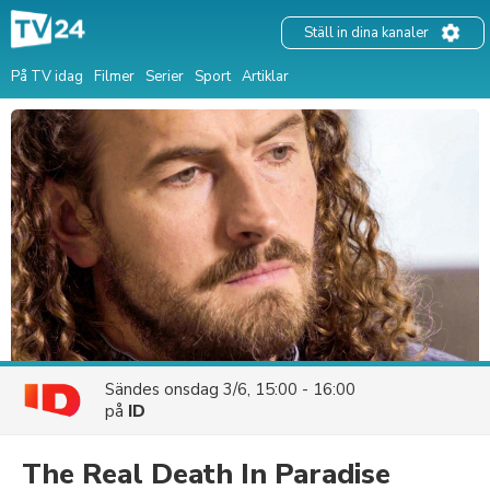
Ställ in dina kanaler
På TV idag
Filmer
Serier
Sport
Artiklar
Sändes
onsdag 3/6, 15:00 - 16:00
på
ID
The Real Death In Paradise