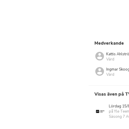
Medverkande
Kattis Ahlstr
Värd
Ingmar Skoo
Värd
Visas även på T
Lördag 15/
på Yle Tee
Säsong 7 Av