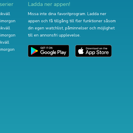
serier
Ladda ner appen!
ikväll
Missa inte dina favoritprogram. Ladda ner
v imorgon
appen och få tillgång till fler funktioner såsom
ikväll
din egen watchlist, påminnelser och möjlighet
v imorgon
till en annonsfri upplevelse.
ikväll
 imorgon