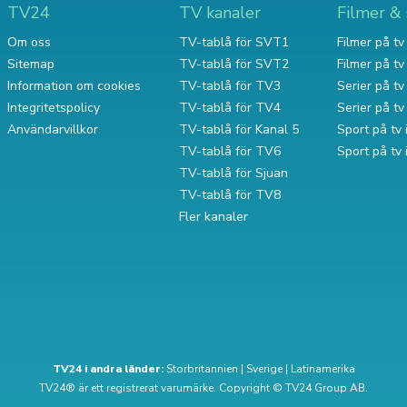
TV24
TV kanaler
Filmer & 
Om oss
TV-tablå för SVT1
Filmer på tv 
Sitemap
TV-tablå för SVT2
Filmer på t
Information om cookies
TV-tablå för TV3
Serier på tv 
Integritetspolicy
TV-tablå för TV4
Serier på t
Användarvillkor
TV-tablå för Kanal 5
Sport på tv 
TV-tablå för TV6
Sport på tv
TV-tablå för Sjuan
TV-tablå för TV8
Fler kanaler
TV24 i andra länder:
Storbritannien
|
Sverige
|
Latinamerika
TV24® är ett registrerat varumärke. Copyright © TV24 Group AB.