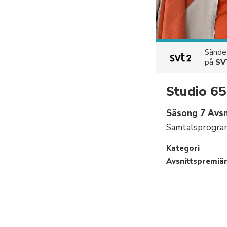
Sänd
på
SV
Studio 65
Säsong 7 Avsn
Samtalsprogram
Kategori
Avsnittspremiä