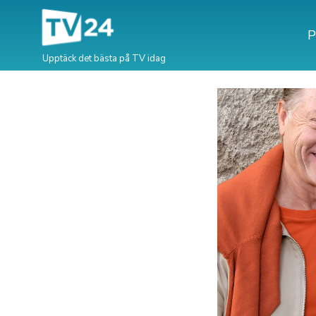
P
Upptäck det bästa på TV idag