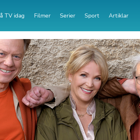
å TV idag
Filmer
Serier
Sport
Artiklar