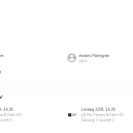
öm
Anders Palmgren
Värd
g
V
8, 14:25
Lördag 22/8, 14:25
ma & Fem HD
på Yle Teema & Fem HD
snitt 1
Säsong 7 Avsnitt 2