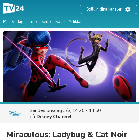
Ställ in dina kanaler
På TV idag
Filmer
Serier
Sport
Artiklar
Sändes
onsdag 3/6, 14:25 - 14:50
på
Disney Channel
Miraculous: Ladybug & Cat Noir