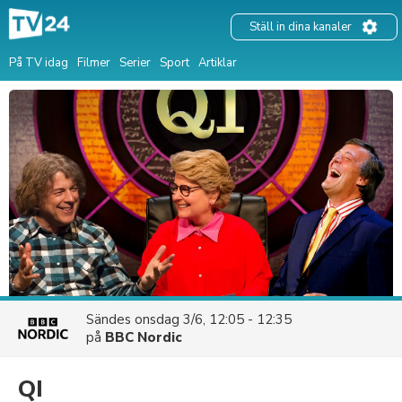
Ställ in dina kanaler
På TV idag
Filmer
Serier
Sport
Artiklar
Sändes
onsdag 3/6, 12:05 - 12:35
på
BBC Nordic
QI