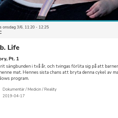
es
onsdag 3/6, 11:20 - 12:25
C
. Life
ry, Pt. 1
rit sängbunden i två år, och tvingas förlita sig på att barn
henne mat. Hennes sista chans att bryta denna cykel av m
.Nows program.
Dokumentär / Medicin / Reality
r
2019-04-17