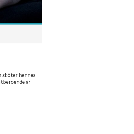
en sköter hennes
atberoende är