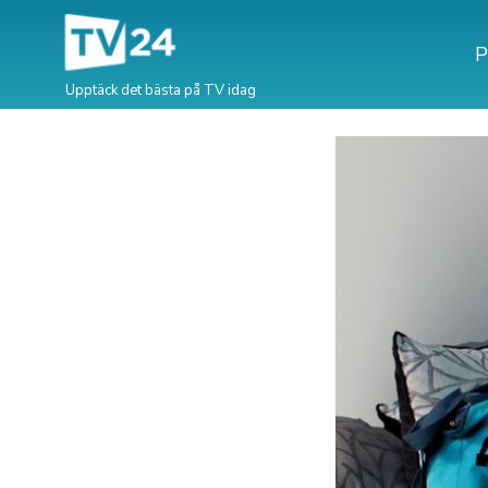
P
Upptäck det bästa på TV idag