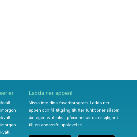
serier
Ladda ner appen!
ikväll
Missa inte dina favoritprogram. Ladda ner
v imorgon
appen och få tillgång till fler funktioner såsom
ikväll
din egen watchlist, påminnelser och möjlighet
v imorgon
till en annonsfri upplevelse.
ikväll