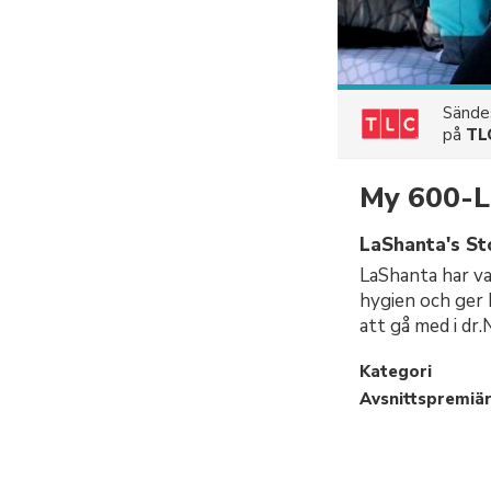
Sänd
på
TL
My 600-Lb
LaShanta's Sto
LaShanta har va
hygien och ger 
att gå med i dr
Kategori
Avsnittspremiä