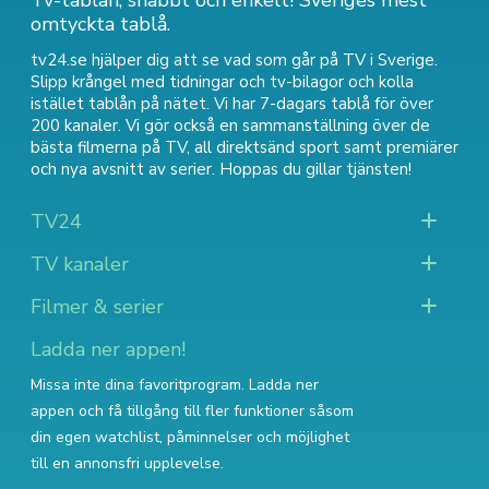
Tv-tablån, snabbt och enkelt! Sveriges mest
omtyckta tablå.
tv24.se hjälper dig att se vad som går på TV i Sverige.
Slipp krångel med tidningar och tv-bilagor och kolla
istället tablån på nätet. Vi har 7-dagars tablå för över
200 kanaler. Vi gör också en sammanställning över
de
bästa filmerna på TV
,
all direktsänd sport
samt
premiärer
och nya avsnitt av serier
. Hoppas du gillar tjänsten!
TV24
TV kanaler
Filmer & serier
Ladda ner appen!
Missa inte dina favoritprogram. Ladda ner
appen och få tillgång till fler funktioner såsom
din egen watchlist, påminnelser och möjlighet
till en annonsfri upplevelse.