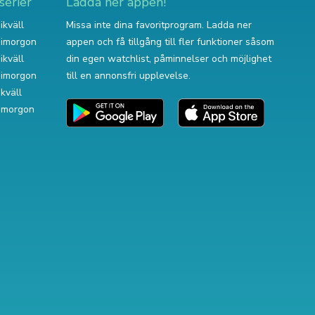
serier
Ladda ner appen!
ikväll
Missa inte dina favoritprogram. Ladda ner
v imorgon
appen och få tillgång till fler funktioner såsom
ikväll
din egen watchlist, påminnelser och möjlighet
v imorgon
till en annonsfri upplevelse.
ikväll
 imorgon