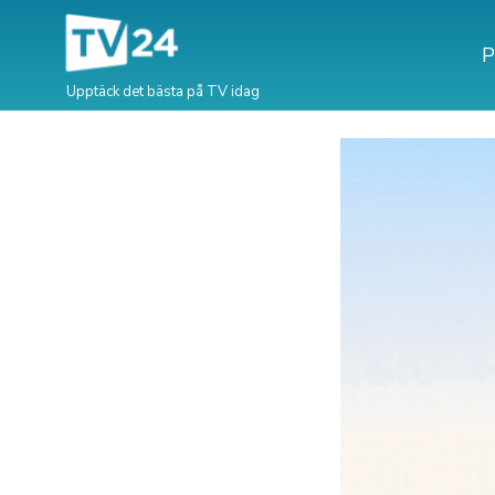
P
Upptäck det bästa på TV idag