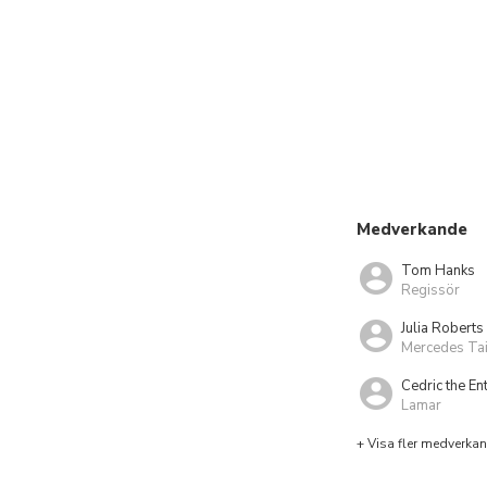
Medverkande
Tom Hanks
Regissör
Julia Roberts
Mercedes Ta
Cedric the En
Lamar
+ Visa fler medverka