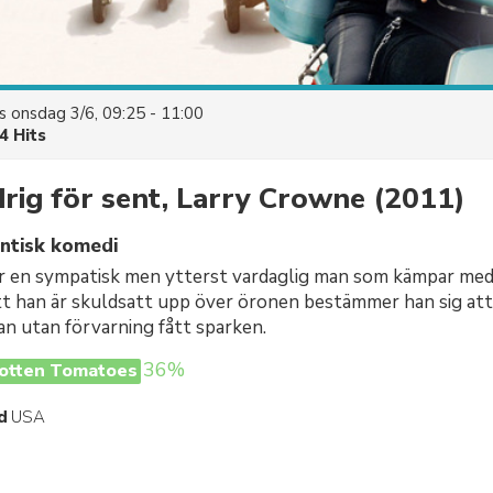
es
onsdag 3/6, 09:25 - 11:00
4 Hits
drig för sent, Larry Crowne
(2011)
ntisk komedi
r en sympatisk men ytterst vardaglig man som kämpar med 
tt han är skuldsatt upp över öronen bestämmer han sig att
han utan förvarning fått sparken.
36%
otten Tomatoes
d
USA