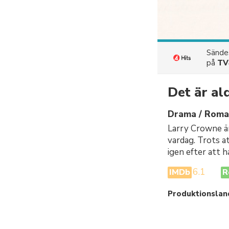
Sänd
på
TV
Det är al
Drama / Roma
Larry Crowne ä
vardag. Trots a
igen efter att 
6.1
IMDb
R
Produktionslan