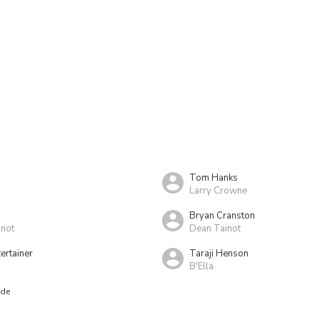
Tom Hanks
Larry Crowne
Bryan Cranston
inot
Dean Tainot
tertainer
Taraji Henson
B'Ella
nde