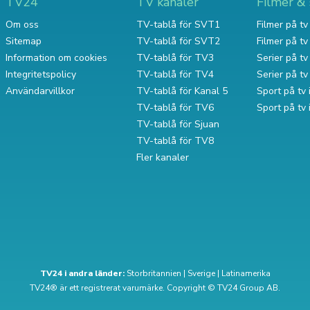
TV24
TV kanaler
Filmer & 
Om oss
TV-tablå för SVT1
Filmer på tv 
Sitemap
TV-tablå för SVT2
Filmer på t
Information om cookies
TV-tablå för TV3
Serier på tv 
Integritetspolicy
TV-tablå för TV4
Serier på t
Användarvillkor
TV-tablå för Kanal 5
Sport på tv 
TV-tablå för TV6
Sport på tv
TV-tablå för Sjuan
TV-tablå för TV8
Fler kanaler
TV24 i andra länder:
Storbritannien
|
Sverige
|
Latinamerika
TV24® är ett registrerat varumärke. Copyright © TV24 Group AB.