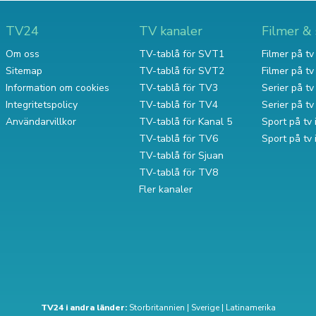
TV24
TV kanaler
Filmer & 
Om oss
TV-tablå för SVT1
Filmer på tv 
Sitemap
TV-tablå för SVT2
Filmer på t
Information om cookies
TV-tablå för TV3
Serier på tv 
Integritetspolicy
TV-tablå för TV4
Serier på t
Användarvillkor
TV-tablå för Kanal 5
Sport på tv 
TV-tablå för TV6
Sport på tv
TV-tablå för Sjuan
TV-tablå för TV8
Fler kanaler
TV24 i andra länder:
Storbritannien
|
Sverige
|
Latinamerika