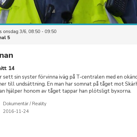
es
onsdag 3/6, 08:50 - 09:50
nal 5
nan
itt 14
ar sett sin syster förvinna iväg på T-centralen med en okän
er till undsättning. En man har somnat på tåget mot Skär
an hjälper honom av tåget tappar han plötsligt byxorna.
Dokumentär / Reality
r
2016-11-24