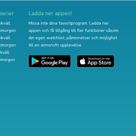
serier
Ladda ner appen!
ikväll
Missa inte dina favoritprogram. Ladda ner
v imorgon
appen och få tillgång till fler funktioner såsom
ikväll
din egen watchlist, påminnelser och möjlighet
v imorgon
till en annonsfri upplevelse.
ikväll
 imorgon