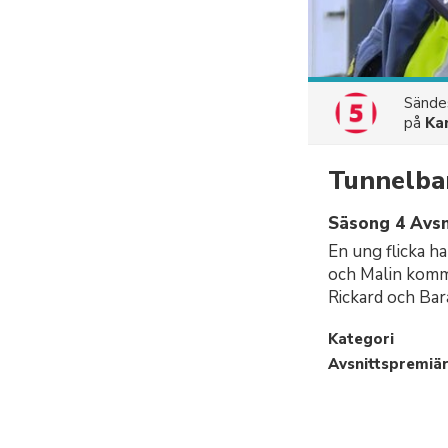
Sänd
på
Ka
Tunnelba
Säsong 4 Avsn
En ung flicka h
och Malin komm
Rickard och Bar
Kategori
Avsnittspremiä