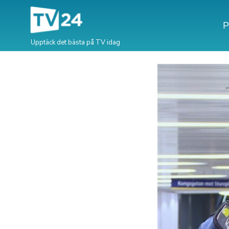
P
Upptäck det bästa på TV idag