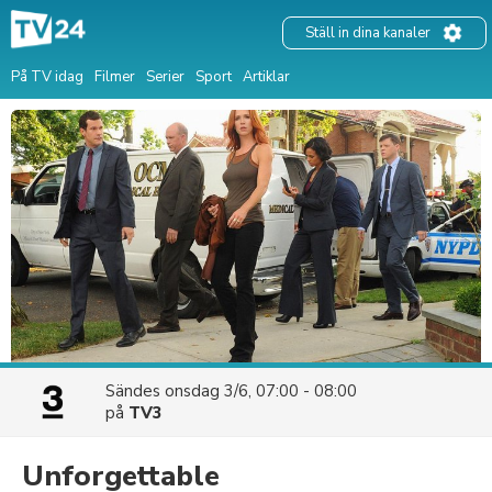
Ställ in dina kanaler
På TV idag
Filmer
Serier
Sport
Artiklar
Sändes
onsdag 3/6, 07:00 - 08:00
på
TV3
Unforgettable