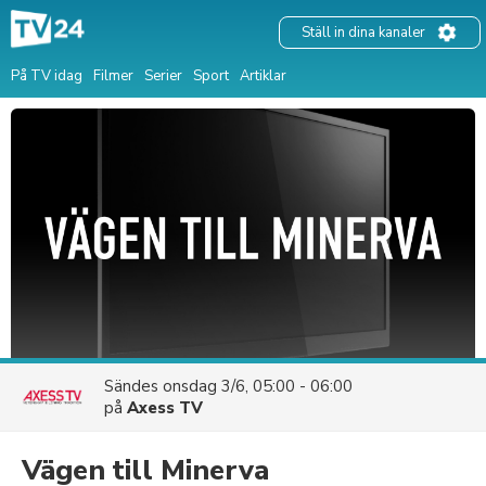
Ställ in dina kanaler
På TV idag
Filmer
Serier
Sport
Artiklar
Sändes
onsdag 3/6, 05:00 - 06:00
på
Axess TV
Vägen till Minerva