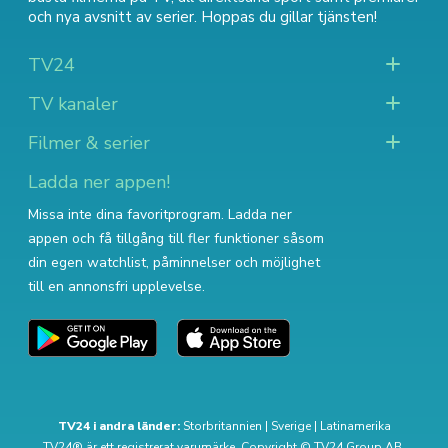
och nya avsnitt av serier
. Hoppas du gillar tjänsten!
TV24
TV kanaler
Filmer & serier
Ladda ner appen!
Missa inte dina favoritprogram. Ladda ner
appen och få tillgång till fler funktioner såsom
din egen watchlist, påminnelser och möjlighet
till en annonsfri upplevelse.
TV24 i andra länder:
Storbritannien
|
Sverige
|
Latinamerika
TV24® är ett registrerat varumärke. Copyright © TV24 Group AB.