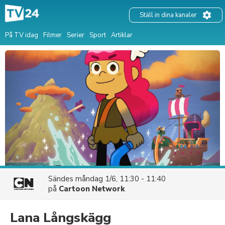
Ställ in dina kanaler
På TV idag
Filmer
Serier
Sport
Artiklar
Sändes
måndag 1/6, 11:30 - 11:40
på
Cartoon Network
Lana Långskägg