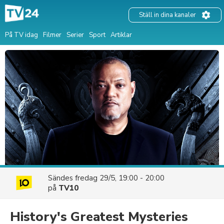
Ställ in dina kanaler
På TV idag
Filmer
Serier
Sport
Artiklar
Sändes
fredag 29/5, 19:00 - 20:00
på
TV10
History's Greatest Mysteries