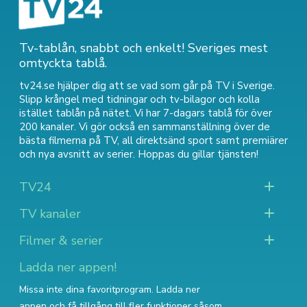
Tv-tablån, snabbt och enkelt! Sveriges mest
omtyckta tablå.
tv24.se hjälper dig att se vad som går på TV i Sverige.
Slipp krångel med tidningar och tv-bilagor och kolla
istället tablån på nätet. Vi har 7-dagars tablå för över
200 kanaler. Vi gör också en sammanställning över
de
bästa filmerna på TV
,
all direktsänd sport
samt
premiärer
och nya avsnitt av serier
. Hoppas du gillar tjänsten!
TV24
TV kanaler
Filmer & serier
Ladda ner appen!
Missa inte dina favoritprogram. Ladda ner
appen och få tillgång till fler funktioner såsom