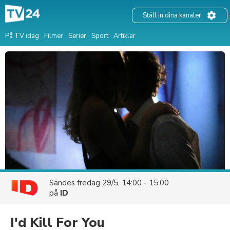
Ställ in dina kanaler
På TV idag
Filmer
Serier
Sport
Artiklar
Sändes
fredag 29/5, 14:00 - 15:00
på
ID
I'd Kill For You