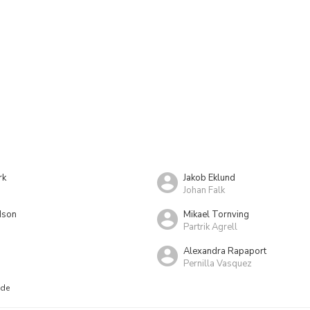
rk
Jakob Eklund
Johan Falk
dson
Mikael Tornving
Partrik Agrell
Alexandra Rapaport
Pernilla Vasquez
nde