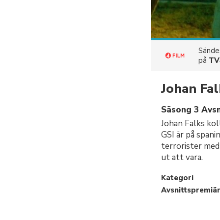
Sänd
på
TV
Johan Fal
Säsong 3 Avsni
Johan Falks kol
GSI är på spani
terrorister med
ut att vara.
Kategori
Avsnittspremiä