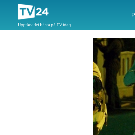
P
Upptäck det bästa på TV idag