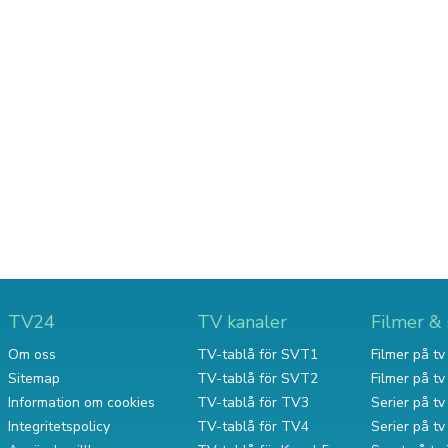
TV24
TV kanaler
Filmer & 
Om oss
TV-tablå för SVT1
Filmer på tv 
Sitemap
TV-tablå för SVT2
Filmer på t
Information om cookies
TV-tablå för TV3
Serier på tv 
Integritetspolicy
TV-tablå för TV4
Serier på t