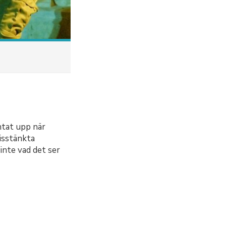
ntat upp när
isstänkta
inte vad det ser