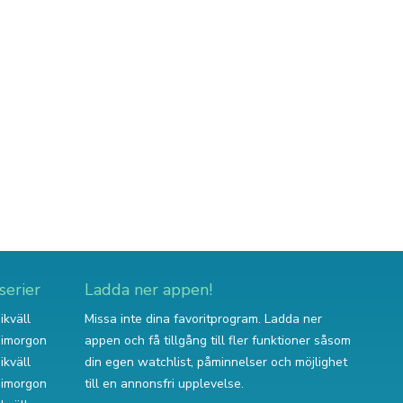
serier
Ladda ner appen!
ikväll
Missa inte dina favoritprogram. Ladda ner
v imorgon
appen och få tillgång till fler funktioner såsom
ikväll
din egen watchlist, påminnelser och möjlighet
v imorgon
till en annonsfri upplevelse.