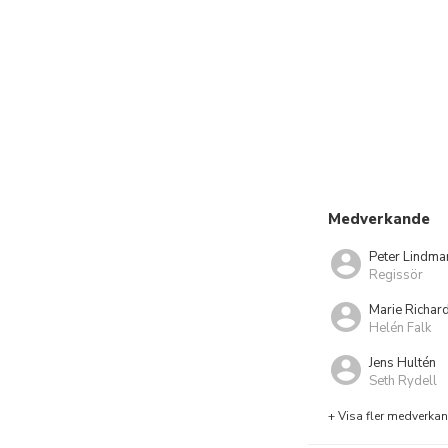
Medverkande
Peter Lindma
Regissör
Marie Richar
Helén Falk
Jens Hultén
Seth Rydell
+ Visa fler medverka