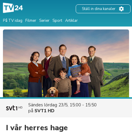
Ställ in dina kanaler
På TV idag
Filmer
Serier
Sport
Artiklar
Sändes
lördag 23/5, 15:00 - 15:50
på
SVT1 HD
I vår herres hage